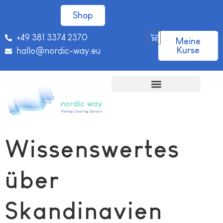
Shop
+49 381 3374 2370
Meine
Kurse
hallo@nordic-way.eu
Wissenswertes
über
Skandinavien