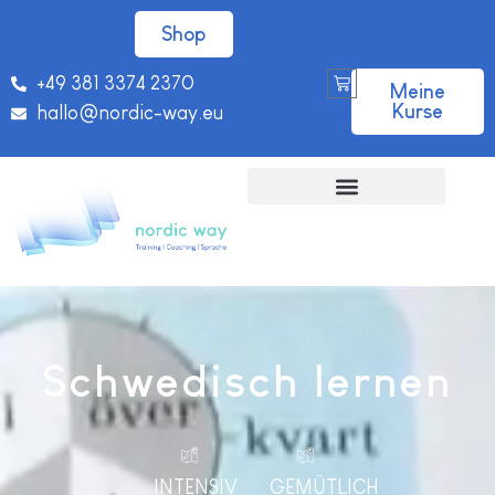
Shop
+49 381 3374 2370
Meine
Kurse
hallo@nordic-way.eu
Schwedisch lernen
INTENSIV
GEMÜTLICH