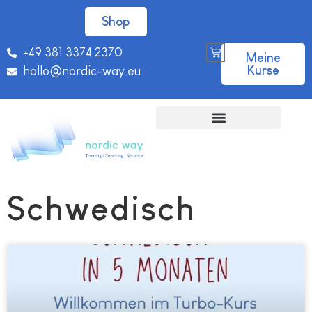
Shop
+49 381 3374 2370
Meine
Kurse
hallo@nordic-way.eu
Schwedisch