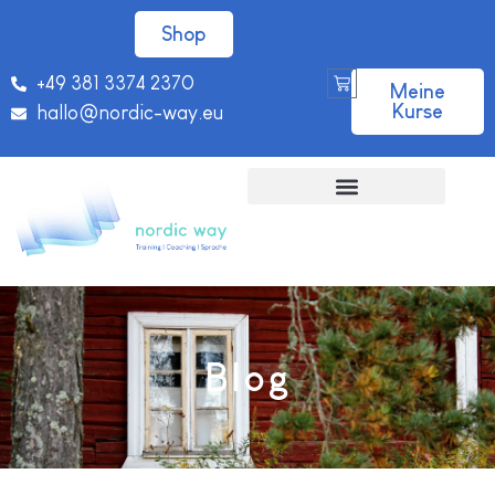
Shop
+49 381 3374 2370
Meine
Kurse
hallo@nordic-way.eu
Blog