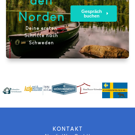
den
Gespräch
Norden
buchen
Deine ersten
Schritte nach
Schweden
KONTAKT